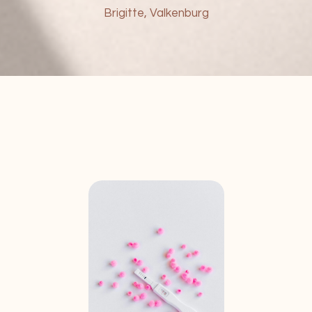
Brigitte, Valkenburg